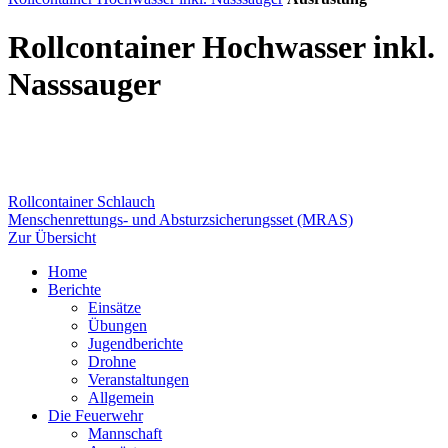
Rollcontainer Hochwasser inkl.
Nasssauger
Beitragsnavigation
Vorherige
Rollcontainer Schlauch
Ausrüstung:
Nächste
Menschenrettungs- und Absturzsicherungsset (MRAS)
Ausrüstung:
Zur Übersicht
Home
Berichte
Einsätze
Übungen
Jugendberichte
Drohne
Veranstaltungen
Allgemein
Die Feuerwehr
Mannschaft