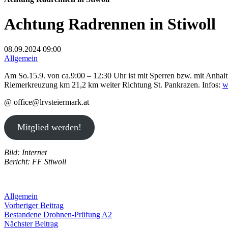
Achtung Radrennen in Stiwoll
08.09.2024
09:00
Allgemein
Am So.15.9. von ca.9:00 – 12:30 Uhr ist mit Sperren bzw. mit Anha
Riemerkreuzung km 21,2 km weiter Richtung St. Pankrazen. Infos:
w
@ office@lrvsteiermark.at
Mitglied werden!
Bild: Internet
Bericht: FF Stiwoll
Allgemein
Beitragsnavigation
Vorheriger
Vorheriger Beitrag
Beitrag:
Bestandene Drohnen-Prüfung A2
Nächster
Nächster Beitrag