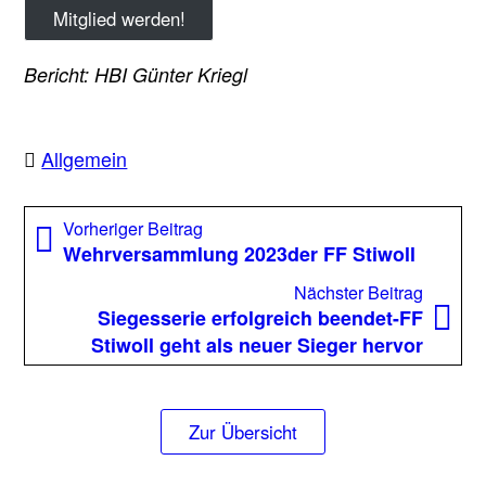
Mitglied werden!
Bericht: HBI Günter Kriegl
Allgemein
Beitragsnavigation
Vorheriger
Vorheriger Beitrag
Beitrag:
Wehrversammlung 2023der FF Stiwoll
Nächst
Nächster Beitrag
Beitrag
Siegesserie erfolgreich beendet-FF
Stiwoll geht als neuer Sieger hervor
Zur Übersicht