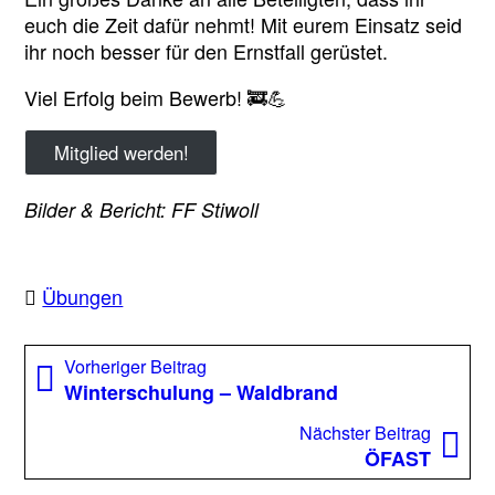
euch die Zeit dafür nehmt! Mit eurem Einsatz seid
ihr noch besser für den Ernstfall gerüstet.
Viel Erfolg beim Bewerb! 🚒💪
Mitglied werden!
Bilder & Bericht: FF Stiwoll
Übungen
Beitragsnavigation
Vorheriger
Vorheriger Beitrag
Beitrag:
Winterschulung – Waldbrand
Nächst
Nächster Beitrag
Beitrag
ÖFAST