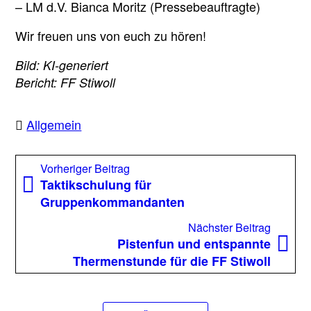
– LM d.V. Bianca Moritz (Pressebeauftragte)
Wir freuen uns von euch zu hören!
Bild: KI-generiert
Bericht: FF Stiwoll
Allgemein
Beitragsnavigation
Vorheriger
Vorheriger Beitrag
Beitrag:
Taktikschulung für
Gruppenkommandanten
Nächst
Nächster Beitrag
Beitrag
Pistenfun und entspannte
Thermenstunde für die FF Stiwoll