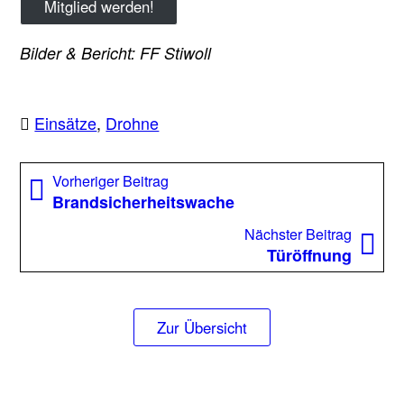
Mitglied werden!
Bilder & Bericht: FF Stiwoll
Einsätze
,
Drohne
Beitragsnavigation
Vorheriger
Vorheriger Beitrag
Beitrag:
Brandsicherheitswache
Nächst
Nächster Beitrag
Beitrag
Türöffnung
Zur Übersicht