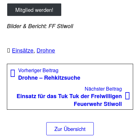
Mitglied werden!
Bilder & Bericht: FF Stiwoll
Einsätze
,
Drohne
Beitragsnavigation
Vorheriger
Vorheriger Beitrag
Beitrag:
Drohne – Rehkitzsuche
Nächst
Nächster Beitrag
Beitrag
Einsatz für das Tuk Tuk der Freiwilligen
Feuerwehr Stiwoll
Zur Übersicht