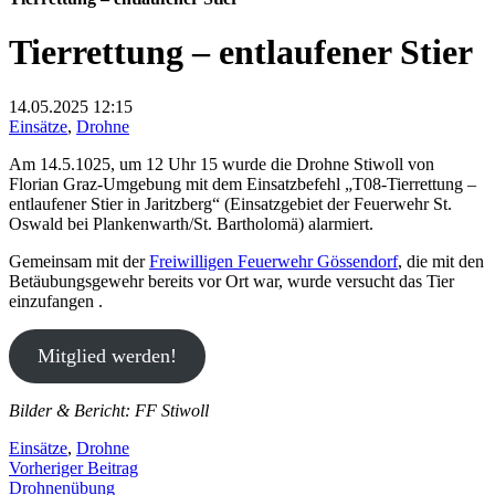
Tierrettung – entlaufener Stier
14.05.2025
12:15
Einsätze
,
Drohne
Am 14.5.1025, um 12 Uhr 15 wurde die Drohne Stiwoll von
Florian Graz-Umgebung mit dem Einsatzbefehl „T08-Tierrettung –
entlaufener Stier in Jaritzberg“ (Einsatzgebiet der Feuerwehr St.
Oswald bei Plankenwarth/St. Bartholomä) alarmiert.
Gemeinsam mit der
Freiwilligen Feuerwehr Gössendorf
, die mit den
Betäubungsgewehr bereits vor Ort war, wurde versucht das Tier
einzufangen .
Mitglied werden!
Bilder & Bericht: FF Stiwoll
Einsätze
,
Drohne
Beitragsnavigation
Vorheriger
Vorheriger Beitrag
Beitrag:
Drohnenübung