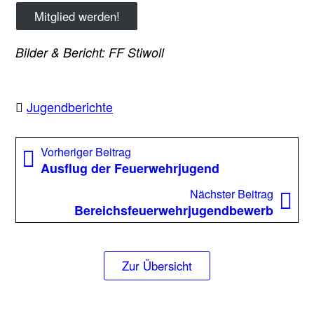
Mitglied werden!
Bilder & Bericht: FF Stiwoll
Jugendberichte
Beitragsnavigation
Vorheriger
Vorheriger Beitrag
Beitrag:
Ausflug der Feuerwehrjugend
Nächst
Nächster Beitrag
Beitrag
Bereichsfeuerwehrjugendbewerb
Zur Übersicht