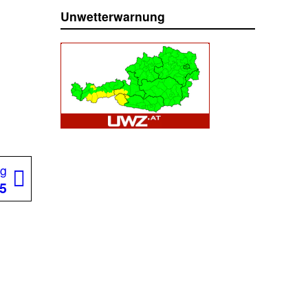
Unwetterwarnung
Nächster
ag
Beitrag:
25