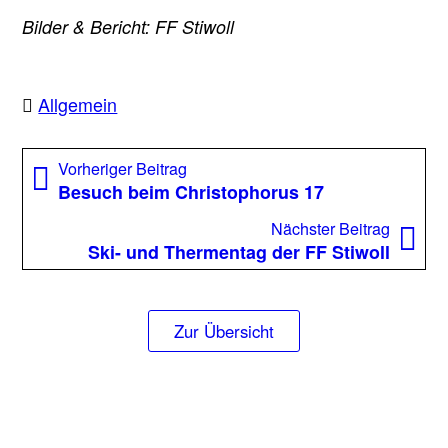
Bilder & Bericht: FF Stiwoll
Allgemein
Beitragsnavigation
Vorheriger
Vorheriger Beitrag
Beitrag:
Besuch beim Christophorus 17
Nächst
Nächster Beitrag
Beitrag
Ski- und Thermentag der FF Stiwoll
Zur Übersicht