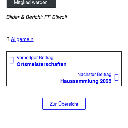
Mitglied werden!
Bilder & Bericht: FF Stiwoll
Allgemein
Beitragsnavigation
Vorheriger
Vorheriger Beitrag
Beitrag:
Ortsmeisterschaften
Nächst
Nächster Beitrag
Beitrag
Haussammlung 2025
Zur Übersicht