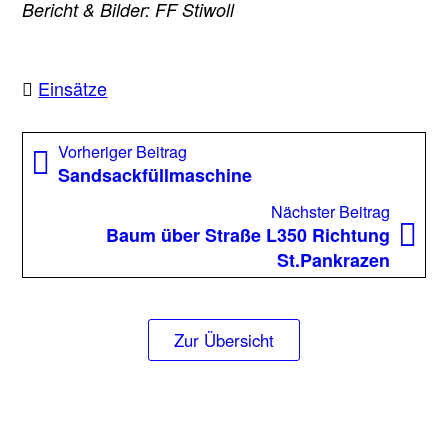
Bericht & Bilder: FF Stiwoll
Einsätze
Beitragsnavigation
Vorheriger
Vorheriger Beitrag
Beitrag:
Sandsackfüllmaschine
Nächst
Nächster Beitrag
Beitrag
Baum über Straße L350 Richtung
St.Pankrazen
Zur Übersicht