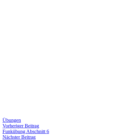
Übungen
Beitragsnavigation
Vorheriger
Vorheriger Beitrag
Beitrag:
Funkübung Abschnitt 6
Nächster
Nächster Beitrag