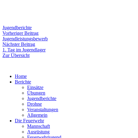
Jugendberichte
Beitragsnavigation
Vorheriger
Vorheriger Beitrag
Beitrag:
Jugendleistungsbewerb
Nächster
Nächster Beitrag
Beitrag:
1. Tag im Jugendlager
Zur Übersicht
Home
Berichte
Einsätze
Übungen
Jugendberichte
Drohne
Veranstaltungen
Allgemein
Die Feuerwehr
Mannschaft
Ausrüstung
Feuerwehrjugend