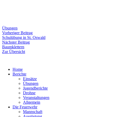
Übungen
Beitragsnavigation
Vorheriger
Vorheriger Beitrag
Beitrag:
Schulübung in St. Oswald
Nächster
Nächster Beitrag
Beitrag:
Baumklettern
Zur Übersicht
Home
Berichte
Einsätze
Übungen
Jugendberichte
Drohne
Veranstaltungen
Allgemein
Die Feuerwehr
Mannschaft
Ausrüstung