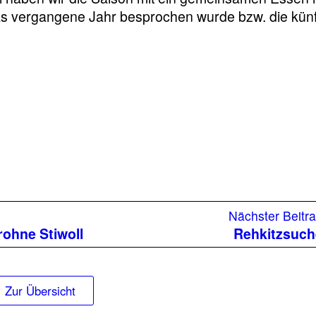
das vergangene Jahr besprochen wurde bzw. die künf
orheriger
Nächster Beitr
eitrag:
rohne Stiwoll
Rehkitzsuch
Zur Übersicht