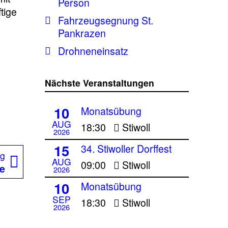
Person
tige
Fahrzeugsegnung St.
Pankrazen
Drohneneinsatz
Nächste Veranstaltungen
10
Monatsübung
AUG
18:30
Stiwoll
2026
15
34. Stiwoller Dorffest
Nächster
ag
AUG
09:00
Stiwoll
Beitrag:
e
2026
10
Monatsübung
SEP
18:30
Stiwoll
2026