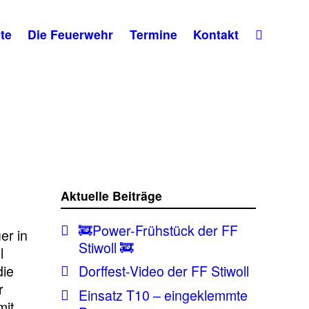
te
Die Feuerwehr
Termine
Kontakt
Aktuelle Beiträge
🚒Power-Frühstück der FF
er in
Stiwoll 🚒
l
die
Dorffest-Video der FF Stiwoll
r
Einsatz T10 – eingeklemmte
mit