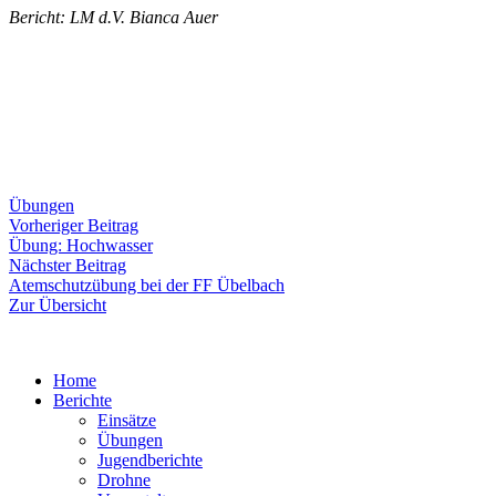
Bericht: LM d.V. Bianca Auer
Übungen
Beitragsnavigation
Vorheriger
Vorheriger Beitrag
Beitrag:
Übung: Hochwasser
Nächster
Nächster Beitrag
Beitrag:
Atemschutzübung bei der FF Übelbach
Zur Übersicht
Home
Berichte
Einsätze
Übungen
Jugendberichte
Drohne