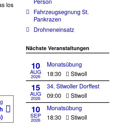
Person
as los
Fahrzeugsegnung St.
Pankrazen
Drohneneinsatz
Nächste Veranstaltungen
10
Monatsübung
AUG
18:30
Stiwoll
2026
15
34. Stiwoller Dorffest
AUG
09:00
Stiwoll
2026
Nächster
ag
10
Monatsübung
Beitrag:
ch
SEP
n)
18:30
Stiwoll
2026