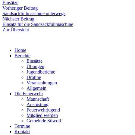
Einsätze
Beitragsnavigation
Vorheriger
Vorheriger Beitrag
Beitrag:
Sandsackfüllmaschine unterwegs
Nächster
Nächster Beitrag
Beitrag:
Einsatz für die Sandsackfüllmaschine
Zur Übersicht
Home
Berichte
Einsätze
Übungen
Jugendberichte
Drohne
Veranstaltungen
Allgemein
Die Feuerwehr
Mannschaft
Ausrüstung
Feuerwehrjugend
Mitglied werden
Gemeinde Stiwoll
Termine
Kontakt