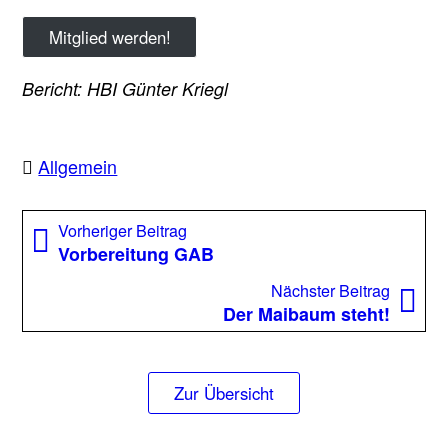
Mitglied werden!
Bericht: HBI Günter Kriegl
Allgemein
Beitragsnavigation
Vorheriger
Vorheriger Beitrag
Beitrag:
Vorbereitung GAB
Nächst
Nächster Beitrag
Beitrag
Der Maibaum steht!
Zur Übersicht