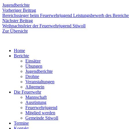
Jugendberichte
Beitragsnavigation
Vorheriger
Vorheriger Beitrag
Beitrag:
Bereichssieger beim Feuerwehrjugend Leistungsbewerb des Bereich
Nächster
Nächster Beitrag
Beitrag:
Weihnachtsfeier der Feuerwehrjugend Stiwoll
Zur Übersicht
Home
Berichte
Einsätze
Übungen
Jugendberichte
Drohne
Veranstaltungen
Allgemein
Die Feuerwehr
Mannschaft
Ausrüstung
Feuerwehrjugend
Mitglied werden
Gemeinde Stiwoll
Termine
Kontakt