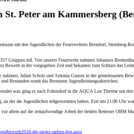
n St. Peter am Kammersberg (Be
meinsam mit den Jugendlichen der Feuerwehren Berndorf, Steinberg-Ro
 357 Gruppen teil. Von unserer Feuerwehr nahmen Johannes Brettentha
den Bewerb in der vorgegeben Zeit und bekamen zum Schluss das Leist
ze nahmen, Julian Scholz und Antonia Ganotz in der gemeinsamen Bew
z und Bestanden somit das Bronzene Jugendleistungsabzeichen.
Beendet war, ging es nach Fohnsdorf in die AQUA Lux Therme um den 
n der die Jugendlichen teilgenommen haben. Erst um 21:00 Uhr ware
d vor allem auf die zeitaufwendige Arbeit der beiden Betreuer OBM M
endbewerb2018-die-sieger-stehen-fest.aspx