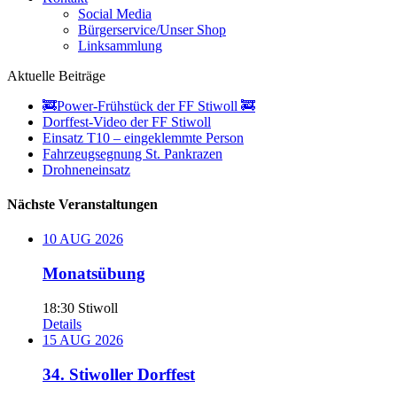
Social Media
Bürgerservice/Unser Shop
Linksammlung
Aktuelle Beiträge
🚒Power-Frühstück der FF Stiwoll 🚒
Dorffest-Video der FF Stiwoll
Einsatz T10 – eingeklemmte Person
Fahrzeugsegnung St. Pankrazen
Drohneneinsatz
Nächste Veranstaltungen
10
AUG
2026
Monatsübung
18:30
Stiwoll
Details
15
AUG
2026
34. Stiwoller Dorffest