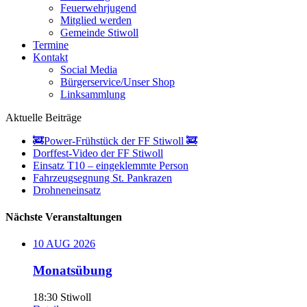
Feuerwehrjugend
Mitglied werden
Gemeinde Stiwoll
Termine
Kontakt
Social Media
Bürgerservice/Unser Shop
Linksammlung
Aktuelle Beiträge
🚒Power-Frühstück der FF Stiwoll 🚒
Dorffest-Video der FF Stiwoll
Einsatz T10 – eingeklemmte Person
Fahrzeugsegnung St. Pankrazen
Drohneneinsatz
Nächste Veranstaltungen
10
AUG
2026
Monatsübung
18:30
Stiwoll