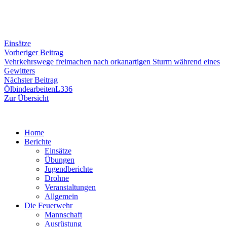
Einsätze
Beitragsnavigation
Vorheriger
Vorheriger Beitrag
Beitrag:
Vehrkehrswege freimachen nach orkanartigen Sturm während eines
Gewitters
Nächster
Nächster Beitrag
Beitrag:
ÖlbindearbeitenL336
Zur Übersicht
Home
Berichte
Einsätze
Übungen
Jugendberichte
Drohne
Veranstaltungen
Allgemein
Die Feuerwehr
Mannschaft
Ausrüstung